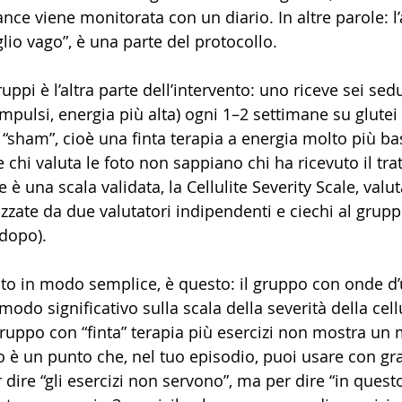
nce viene monitorata con un diario. In altre parole: l
glio vago”, è una parte del protocollo.
ruppi è l’altra parte dell’intervento: uno riceve sei sed
impulsi, energia più alta) ogni 1–2 settimane su glutei e
 “sham”, cioè una finta terapia a energia molto più b
e chi valuta le foto non sappiano chi ha ricevuto il tr
 è una scala validata, la Cellulite Severity Scale, valut
zzate da due valutatori indipendenti e ciechi al grupp
dopo).
tato in modo semplice, è questo: il gruppo con onde d’
modo significativo sulla scala della severità della cellu
 gruppo con “finta” terapia più esercizi non mostra un
to è un punto che, nel tuo episodio, puoi usare con gr
 dire “gli esercizi non servono”, ma per dire “in quest