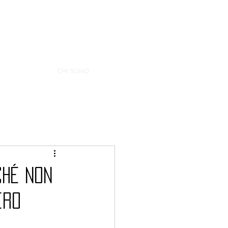
CHI SONO
ché non
ero