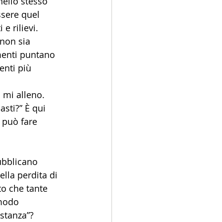
nello stesso 
ssere quel 
e rilievi. 
 non sia 
menti puntano 
enti più 
 mi alleno. 
sti?” È qui 
 può fare 
ubblicano 
lla perdita di 
to che tante 
modo 
stanza”? 