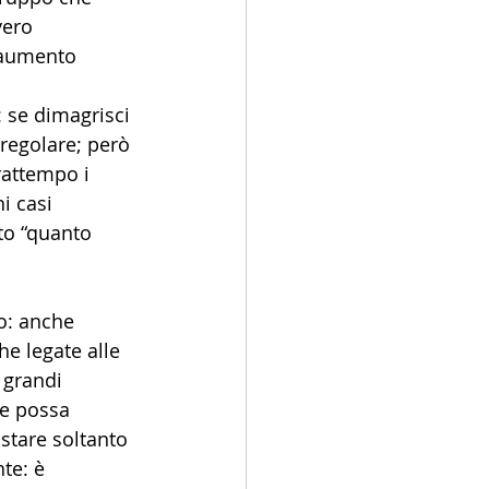
vero 
 aumento 
 se dimagrisci 
regolare; però 
rattempo i 
i casi 
to “quanto 
o: anche 
e legate alle 
 grandi 
te possa 
stare soltanto 
te: è 