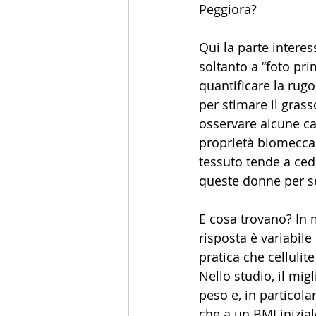
Peggiora?
Qui la parte intere
soltanto a “foto pr
quantificare la rug
per stimare il gras
osservare alcune ca
proprietà biomeccani
tessuto tende a ced
queste donne per s
E cosa trovano? In m
risposta è variabile
pratica che celluli
Nello studio, il mig
peso e, in particola
che a un BMI inizial