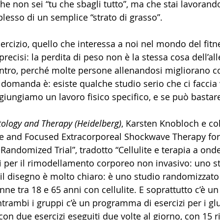
 che non sei “tu che sbagli tutto”, ma che stai lavorand
sso di un semplice “strato di grasso”.
ercizio, quello che interessa a noi nel mondo del fitn
recisi: la perdita di peso non è la stessa cosa dell’a
entro, perché molte persone allenandosi migliorano 
 domanda è: esiste qualche studio serio che ci faccia
ungiamo un lavoro fisico specifico, e se può bastar
ology and Therapy (Heidelberg)
, Karsten Knobloch e col
ite and Focused Extracorporeal Shockwave Therapy for
andomized Trial”, tradotto “Cellulite e terapia a onde
i per il rimodellamento corporeo non invasivo: uno s
il disegno è molto chiaro: è uno studio randomizzato c
ne tra 18 e 65 anni con cellulite. E soprattutto c’è un
rambi i gruppi c’è un programma di esercizi per i glut
con due esercizi eseguiti due volte al giorno, con 15 ri