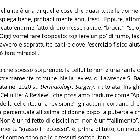
 cellulite è una di quelle cose che quasi tutte le donn
piega bene, probabilmente annuiresti. Eppure, attorn
rcato enorme fatto di promesse rapide: “brucia”, “sciogl
Oggi vorrei fare l’opposto: togliere un po’ di fumo, las
vero e soprattutto capire dove l’esercizio fisico aiut
 fare miracoli.
 che spesso sorprende: la cellulite non è una rarità d
remamente comune. Nella review di Lawrence S. Ba
ata nel 2020 su 
Dermatologic Surgery
, intitolata “Insigh
Cellulite: A Review”, che possiamo tradurre come “A
della cellulite: una revisione”, gli autori ricordano che 
a percentuale altissima di donne dopo la pubertà e ch
Non è un “difetto di disciplina”, non è un “fallimento”,
te “grasso in eccesso”: è, prima di tutto, un modo 
 si comportano pelle e tessuti sottocutanei.