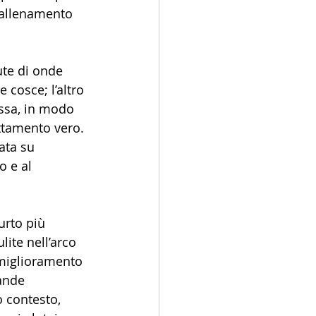
’allenamento 
ute di onde 
 cosce; l’altro 
assa, in modo 
attamento vero. 
ata su 
o e al 
urto più 
lite nell’arco 
 miglioramento 
ande 
o contesto, 