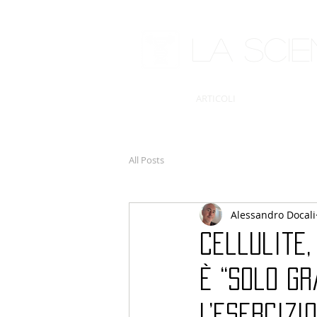
LA SCI
ARTICOLI
All Posts
Alessandro Docali
Cellulite
è “solo g
l’esercizio