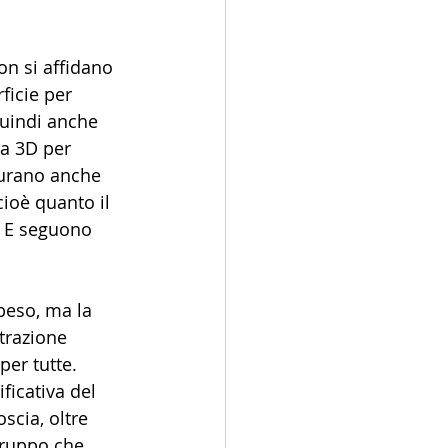
on si affidano 
ficie per 
quindi anche 
ia 3D per 
surano anche 
ioè quanto il 
. E seguono 
peso, ma la 
trazione 
er tutte. 
ficativa del 
scia, oltre 
gruppo che 