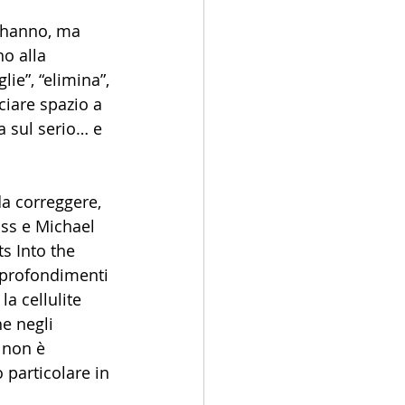
e hanno, ma 
o alla 
ie”, “elimina”, 
ciare spazio a 
a sul serio… e 
a correggere, 
ss e Michael 
ts Into the 
pprofondimenti 
la cellulite 
e negli 
 non è 
particolare in 