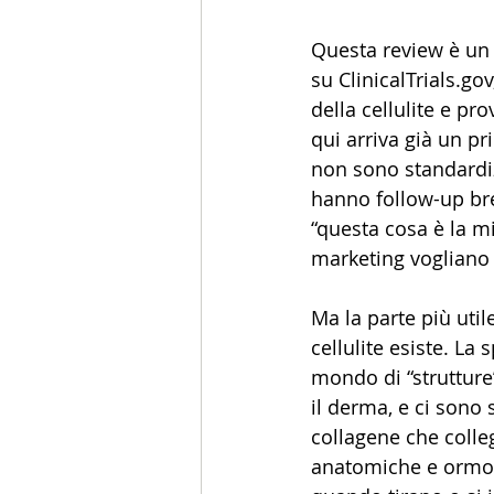
Questa review è un 
su 
ClinicalTrials.gov
della cellulite e pr
qui arriva già un pr
non sono standardiz
hanno follow-up bre
“questa cosa è la m
marketing vogliano 
Ma la parte più util
cellulite esiste. La
mondo di “strutture
il derma, e ci sono s
collagene che colleg
anatomiche e ormonal