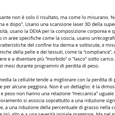
ssante non è solo il risultato, ma come lo misurano. N
ima e dopo”. Usano una scansione laser 3D della super
osità, usano la DEXA per la composizione corporea e 
so in aree specifiche come la coscia, usano un’ecograf
ratteristiche del confine tra derma e sottocute, e mi
che della pelle e dei tessuti, come la “compliance”, c
ere e a diventare più “morbido” o “lasco” sotto carico
ei mesi durante programmi di perdita di peso.
edia la cellulite tende a migliorare con la perdita di 
 e per alcune peggiora. Non è un dettaglio: è la dimos
te e peso non hanno una relazione “meccanica” uguale p
lioramento si associa soprattutto a una riduzione signi
re, a una riduzione della percentuale di grasso nella co
e più alto e a una severità iniziale maggiore. Ma nel 