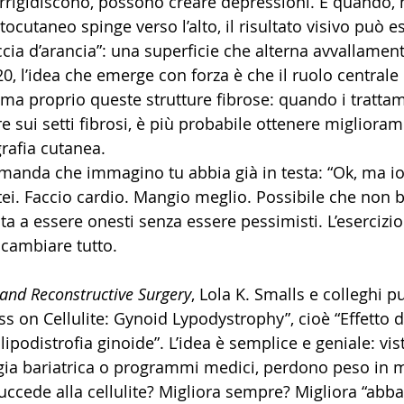
irrigidiscono, possono creare depressioni. E quando, 
tocutaneo spinge verso l’alto, il risultato visivo può e
ccia d’arancia”: una superficie che alterna avvallamenti 
0, l’idea che emerge con forza è che il ruolo centrale
, ma proprio queste strutture fibrose: quando i tratta
e sui setti fibrosi, è più probabile ottenere miglioram
grafia cutanea.
domanda che immagino tu abbia già in testa: “Ok, ma io
ei. Faccio cardio. Mangio meglio. Possibile che non ba
uta a essere onesti senza essere pessimisti. L’esercizio
cambiare tutto.
 and Reconstructive Surgery
, Lola K. Smalls e colleghi p
ss on Cellulite: Gynoid Lypodystrophy”, cioè “Effetto de
 lipodistrofia ginoide”. L’idea è semplice e geniale: vis
rgia bariatrica o programmi medici, perdono peso in 
succede alla cellulite? Migliora sempre? Migliora “abba