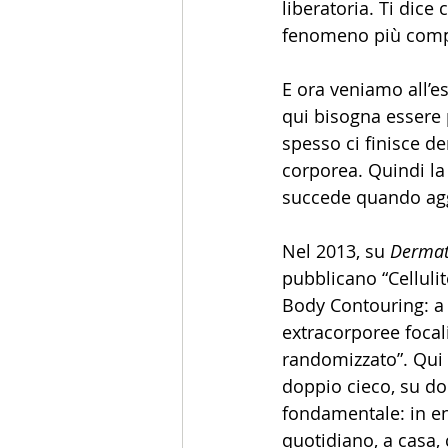
liberatoria. Ti dice
fenomeno più comple
E ora veniamo all’es
qui bisogna essere p
spesso ci finisce d
corporea. Quindi la
succede quando aggi
Nel 2013, su 
Dermat
pubblicano “Cellul
Body Contouring: a R
extracorporee focal
randomizzato”. Qui 
doppio cieco, su don
fondamentale: in ent
quotidiano, a casa, 