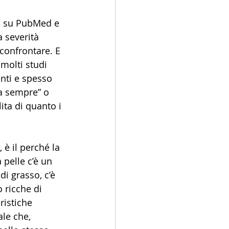
i su PubMed e 
 severità 
 confrontare. E 
molti studi 
nti e spesso 
a sempre” o 
ita di quanto i 
 è il perché la 
 pelle c’è un 
i grasso, c’è 
o ricche di 
ristiche 
le che, 