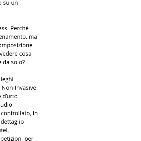
o su un 
ess. Perché 
llenamento, ma 
composizione 
 vedere cosa 
e da solo?
leghi 
 Non-Invasive 
 d’urto 
tudio 
ontrollato, in 
 dettaglio 
ei, 
petizioni per 