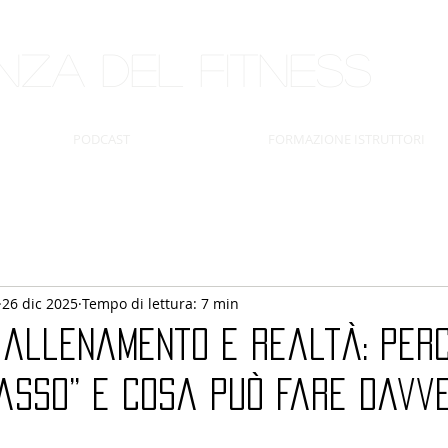
ENZA DEL
FITNESS
PODCAST
FORMAZIONE ISTRUTTORI
26 dic 2025
Tempo di lettura: 7 min
, allenamento e realtà: per
rasso” e cosa può fare davv