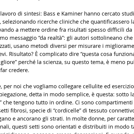
lavoro di sintesi: Bass e Kaminer hanno cercato stud
, selezionando ricerche cliniche che quantificassero la
ovando a mettere ordine fra risultati spesso difficili da
imo messaggio “da realtà”: gli autori sottolineano che 
zati, usano metodi diversi per misurare i migliorame
vi. Risultato? È complicato dire “questa cosa funzion
igliore” perché la scienza, su questo tema, è meno pul
far credere.
e, per noi che vogliamo collegare cellulite ed esercizio,
 spiegazione, detta in modo semplice, è questa: sotto la
” che tengono tutto in ordine. Ci sono compartimenti d
etti fibrosi, specie di “cordicelle” di tessuto connettiv
ano e ancorano gli strati. In molte donne, per caratte
i, questi setti sono orientati e distribuiti in modo ta