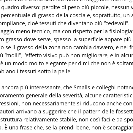
 quadro diverso: perdite di peso più piccole, nessun 
ercentuale di grasso della coscia e, soprattutto, un
compliance, cioè tessuti che diventano più “cedevoli”.
aggio meno tecnico, ma con rispetto per la fisiologia:
ro grasso dove serve, spesso la superficie appare più 
 o se il grasso della zona non cambia davvero, e nel f
 “molli”, l’effetto visivo può non migliorare, e in alcun
è un modo molto elegante per dirci che non è soltan
iano i tessuti sotto la pelle.
, ancora più interessante, che Smalls e colleghi notan
ramento generale della severità, alcune caratteristich
depressioni, non necessariamente si riducono anche con
 autori arrivano a suggerire che il pattern delle fosset
struttura relativamente stabile, non così facile da spo
. È una frase che, se la prendi bene, non è scoraggian