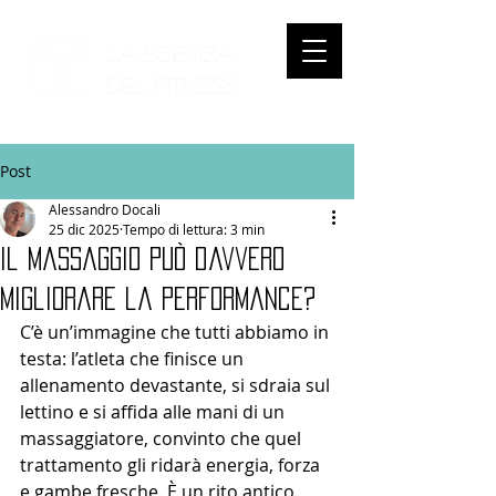
LA SCIENZA
DEL
FITNESS
Post
Alessandro Docali
25 dic 2025
Tempo di lettura: 3 min
il massaggio può davvero
migliorare la performance?
C’è un’immagine che tutti abbiamo in 
testa: l’atleta che finisce un 
allenamento devastante, si sdraia sul 
lettino e si affida alle mani di un 
massaggiatore, convinto che quel 
trattamento gli ridarà energia, forza 
e gambe fresche. È un rito antico 