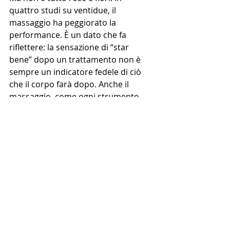
quattro studi su ventidue, il 
massaggio ha peggiorato la 
performance. È un dato che fa 
riflettere: la sensazione di “star 
bene” dopo un trattamento non è 
sempre un indicatore fedele di ciò 
che il corpo farà dopo. Anche il 
massaggio, come ogni strumento, 
funziona se applicato nel modo 
giusto, al momento giusto, sulla 
persona giusta.
Alla fine, il messaggio dei ricercatori 
è molto chiaro ed equilibrato: il 
massaggio non è una soluzione 
miracolosa, non è la chiave del 
recupero universale, non garantisce 
miglioramenti giganteschi. Ma può 