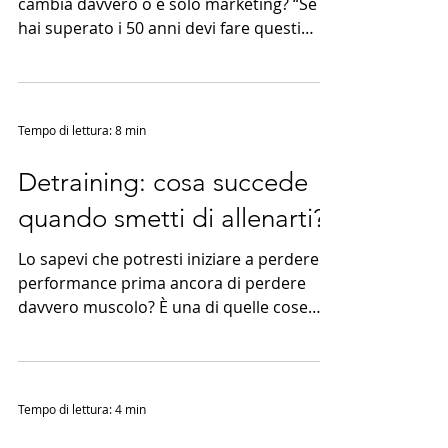
cambia davvero o è solo marketing? “Se
hai superato i 50 anni devi fare questi
esercizi.”“Dopo i 40 non allenarti più
così.”“Dopo i 60 lascia perdere i pesi e fai
solo ginnastica dolce.” Frasi di questo tipo
funzionano molto bene sui social, perché
Tempo di lettura: 8 min
trasformano l’età in una soglia semplice,
immediata, facile da comunicare. Il
Detraining: cosa succede
problema è che il corpo umano non
quando smetti di allenarti?
funziona come un interruttore. Non esiste
un aggiornamento biologico automa
Lo sapevi che potresti iniziare a perdere
performance prima ancora di perdere
davvero muscolo? È una di quelle cose
che confonde tantissime persone. Ti fermi
una settimana, ti guardi allo specchio e
pensi: “Ecco, ho perso tutto”. Poi torni ad
allenarti e ti senti pesante, il fiato sembra
Tempo di lettura: 4 min
sparito, il bilanciere sembra più cattivo del