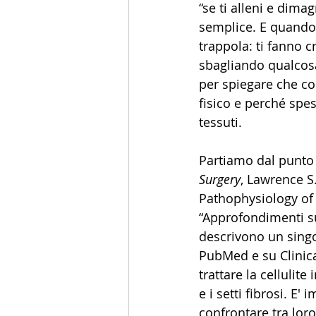
“se ti alleni e dimag
semplice. E quando l
trappola: ti fanno cr
sbagliando qualcosa 
per spiegare che cos
fisico e perché spes
tessuti.
Partiamo dal punto c
Surgery
, Lawrence S
Pathophysiology of 
“Approfondimenti sul
descrivono un singo
PubMed e su Clinica
trattare la cellulit
e i setti fibrosi. E
confrontare tra loro