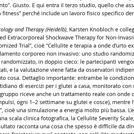
to”. Giusto. E qui entra il terzo studio, quello che ass
 fitness” perché include un lavoro fisico specifico dent
ology and Therapy (Heidelb)
, Karsten Knobloch e colle
used Extracorporeal Shockwave Therapy for Non-Invasi
ized Trial”, cioè “Cellulite e terapia a onde d’urto e
ellamento corporeo non invasivo: uno studio randomiz
e randomizzato, in doppio cieco: le partecipanti veng
ti, e la valutazione viene fatta da osservatori indipe
uto cosa. Dettaglio importante: entrambe le condizion
iano di esercizi per i glutei a casa, monitorato con u
 gruppo riceve anche un trattamento reale con onde d’
mpulsi, ogni 1–2 settimane su glutei e cosce), mentre l’
, cioè una simulazione a energia molto più bassa. L’es
na scala clinica fotografica, la Cellulite Severity Scal
isultato racconta una cosa che spesso è difficile da d