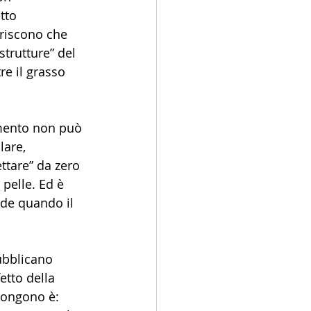
tto 
eriscono che 
strutture” del 
e il grasso 
amento non può 
are, 
tare” da zero 
 pelle. Ed è 
ede quando il 
ubblicano 
etto della 
pongono è: 