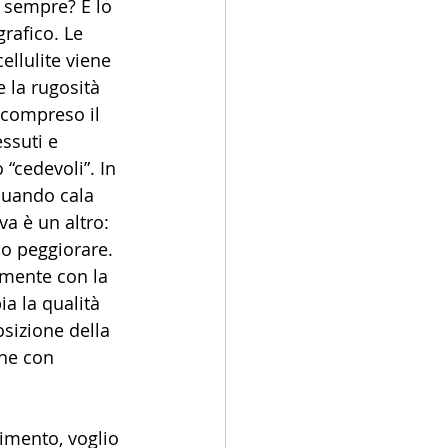
 sempre? E lo 
rafico. Le 
llulite viene 
 la rugosità 
(compreso il 
ssuti e 
“cedevoli”. In 
 quando cala 
a è un altro: 
no peggiorare. 
mente con la 
a la qualità 
sizione della 
che con 
imento, voglio 