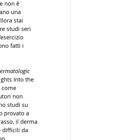
te non è 
tano una 
llora stai 
re studi seri 
esercizio 
o fatti i 
ermatologic 
ghts Into the 
e come 
utori non 
no studi su 
o provato a 
rasso, il derma 
ifficili da 
on 