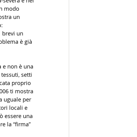
a-severa e nel 
 in modo 
ostra un 
: 
 brevi un 
roblema è già 
a e non è una 
essuti, setti 
cata proprio 
006 ti mostra 
a uguale per 
ri locali e 
uò essere una 
e la “firma” 