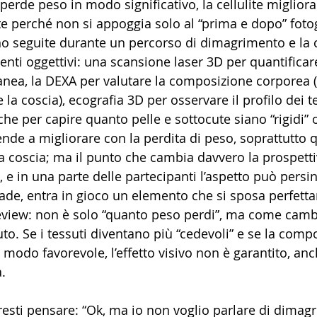
rde peso in modo significativo, la cellulite migliora
te perché non si appoggia solo al “prima e dopo” fotog
o seguite durante un percorso di dimagrimento e la ce
nti oggettivi: una scansione laser 3D per quantificare
tanea, la DEXA per valutare la composizione corporea 
la coscia), ecografia 3D per osservare il profilo dei te
 per capire quanto pelle e sottocute siano “rigidi” o 
tende a migliorare con la perdita di peso, soprattutto
a coscia; ma il punto che cambia davvero la prospettiv
 e in una parte delle partecipanti l’aspetto può persi
de, entra in gioco un elemento che si sposa perfetta
eview: non è solo “quanto peso perdi”, ma come cambi
o. Se i tessuti diventano più “cedevoli” e se la compo
modo favorevole, l’effetto visivo non è garantito, an
.
esti pensare: “Ok, ma io non voglio parlare di dimagr