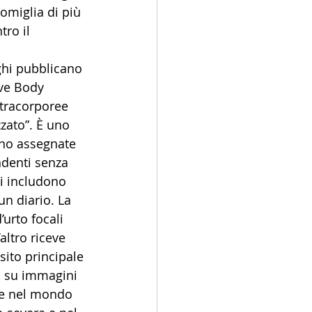
omiglia di più 
ro il 
ghi pubblicano 
ve Body 
xtracorporee 
zato”. È uno 
ono assegnate 
ndenti senza 
i includono 
n diario. La 
urto focali 
altro riceve 
ito principale 
e, su immagini 
ire nel mondo 