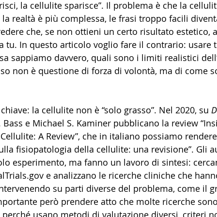
risci, la cellulite sparisce”. Il problema è che la celluli
a realtà è più complessa, le frasi troppo facili diven
edere che, se non ottieni un certo risultato estetico, a
tu. In questo articolo voglio fare il contrario: usare t
a sappiamo davvero, quali sono i limiti realistici dell’
so non è questione di forza di volontà, ma di come son
hiave: la cellulite non è “solo grasso”. Nel 2020, su 
D
. Bass e Michael S. Kaminer pubblicano la review “Insi
Cellulite: A Review”, che in italiano possiamo render
la fisiopatologia della cellulite: una revisione”. Gli a
lo esperimento, ma fanno un lavoro di sintesi: cerca
lTrials.gov e analizzano le ricerche cliniche che hann
e intervenendo su parti diverse del problema, come il g
' importante però prendere atto che molte ricerche sono d
 perché usano metodi di valutazione diversi, criteri n