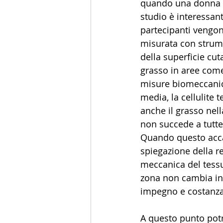
quando una donna pe
studio è interessan
partecipanti vengon
misurata con strume
della superficie cu
grasso in aree come 
misure biomeccaniche
media, la cellulite 
anche il grasso nell
non succede a tutte,
Quando questo acca
spiegazione della r
meccanica del tessut
zona non cambia in 
impegno e costanza
A questo punto potr