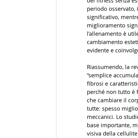
del fitness senza es
periodo osservato, 
significativo, mentr
miglioramento signif
l’allenamento è uti
cambiamento estetic
evidente e coinvolg
Riassumendo, la rev
“semplice accumulaz
fibrosi e caratteris
perché non tutto è 
che cambiare il co
tutte: spesso miglio
meccanici. Lo studi
base importante, ma
visiva della celluli