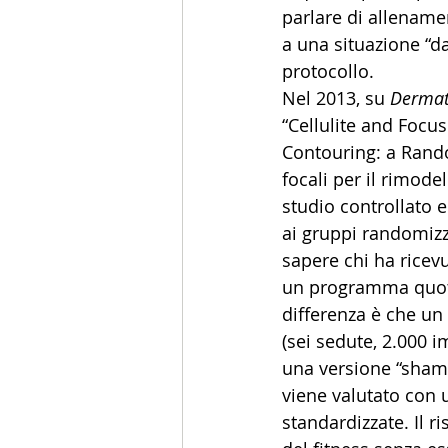
parlare di allenamen
a una situazione “da
protocollo.
Nel 2013, su 
Dermat
“Cellulite and Foc
Contouring: a Random
focali per il rimod
studio controllato 
ai gruppi randomizza
sapere chi ha ricev
un programma quotid
differenza è che un
(sei sedute, 2.000 i
una versione “sham”
viene valutato con u
standardizzate. Il r