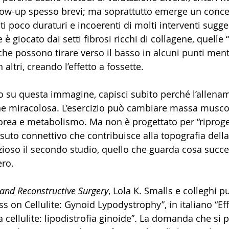
llow-up spesso brevi; ma soprattutto emerge un conce
ati poco duraturi e incoerenti di molti interventi sugg
è giocato dai setti fibrosi ricchi di collagene, quelle “
he possono tirare verso il basso in alcuni punti mentr
n altri, creando l’effetto a fossette.
mo su questa immagine, capisci subito perché l’allen
ne miracolosa. L’esercizio può cambiare massa muscol
rea e metabolismo. Ma non è progettato per “riproget
essuto connettivo che contribuisce alla topografia della
zioso il secondo studio, quello che guarda cosa succ
ro.
 and Reconstructive Surgery
, Lola K. Smalls e colleghi p
ss on Cellulite: Gynoid Lypodystrophy”, in italiano “Eff
a cellulite: lipodistrofia ginoide”. La domanda che si 