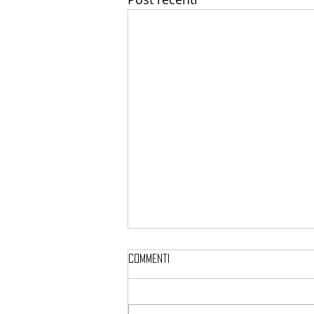
Allenarsi dopo i 40, 50 o 60
Commenti
anni: il corpo cambia davvero o
è solo marketing?
Allenarsi dopo i 40, 50 o 60
anni: il corpo cambia davvero o