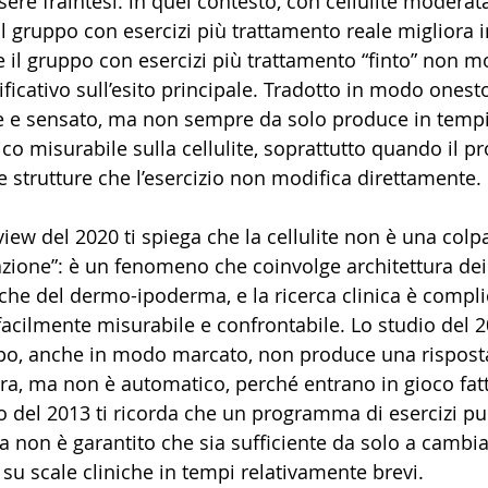
sere fraintesi: in quel contesto, con cellulite moderat
il gruppo con esercizi più trattamento reale migliora
e il gruppo con esercizi più trattamento “finto” non m
icativo sull’esito principale. Tradotto in modo onesto
le e sensato, ma non sempre da solo produce in tempi
o misurabile sulla cellulite, soprattutto quando il p
e strutture che l’esercizio non modifica direttamente.
iew del 2020 ti spiega che la cellulite non è una colp
ione”: è un fenomeno che coinvolge architettura dei t
tiche del dermo-ipoderma, e la ricerca clinica è compli
facilmente misurabile e confrontabile. Lo studio del 2
rpo, anche in modo marcato, non produce una rispost
ra, ma non è automatico, perché entrano in gioco fatto
o del 2013 ti ricorda che un programma di esercizi p
 non è garantito che sia sufficiente da solo a cambiar
te su scale cliniche in tempi relativamente brevi.