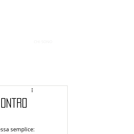
CHI SONO
contro
essa semplice: 