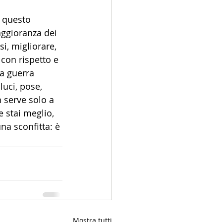
i questo 
aggioranza dei 
i, migliorare, 
 con rispetto e 
a guerra 
uci, pose, 
 serve solo a 
e stai meglio, 
na sconfitta: è 
Mostra tutti