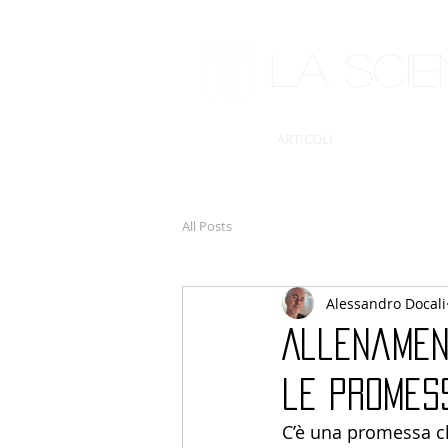
LA SCI
ARTICOLI
All Posts
Alessandro Docali
Allenamen
le promess
C’è una promessa ch