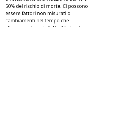
50% del rischio di morte. Ci possono 
essere fattori non misurati o 
cambiamenti nel tempo che 
sfuggono ai modelli. Ma il fatto che 
questa relazione sia stata osservata 
in 15 studi diversi, con campioni, 
paesi e contesti molto eterogenei, e 
che le analisi di sensibilità – per 
esempio escludendo i decessi dei 
primi anni, per ridurre l’effetto delle 
malattie già in corso – confermino la 
tendenza, rende le conclusioni 
solidissime dal punto di vista 
epidemiologico.
E allora cosa ce ne facciamo, 
concretamente, se guardiamo il 
numero di passi sul nostro cellulare 