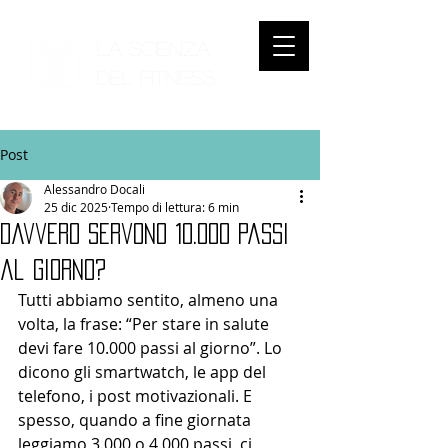
LA SCIENZA
DEL
FITNESS
Post
Alessandro Docali
25 dic 2025
Tempo di lettura: 6 min
Davvero servono 10.000 passi
al giorno?
Tutti abbiamo sentito, almeno una 
volta, la frase: “Per stare in salute 
devi fare 10.000 passi al giorno”. Lo 
dicono gli smartwatch, le app del 
telefono, i post motivazionali. E 
spesso, quando a fine giornata 
leggiamo 3.000 o 4.000 passi, ci 