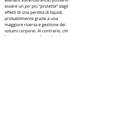
allenato sull’endurance) possano 
essere un po’ più “protette” dagli 
effetti di una perdita di liquidi, 
probabilmente grazie a una 
maggiore riserva e gestione dei 
volumi corporei. Al contrario, chi 
lavora spesso su sforzi di potenza o 
intensità elevata, o chi si allena in 
ambienti caldi e umidi, rischia di 
pagare più facilmente pegno. E 
questo vale non solo per lo sport, 
ma anche per contesti in cui la 
performance fisica è legata a 
sicurezza e operatività.
Alla fine, la conclusione è che 
l’idratazione non è un dettaglio da 
fissare “se ti ricordi”. È parte 
dell’ingranaggio che ti permette di 