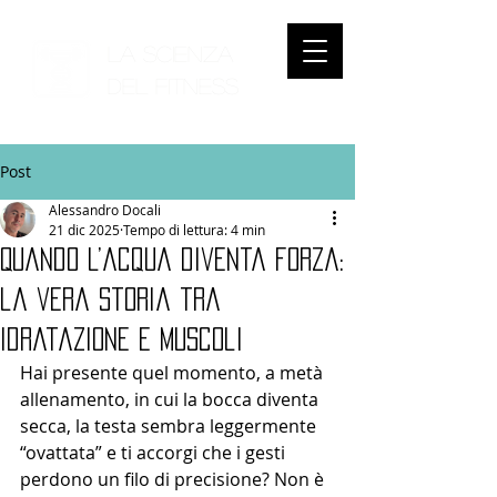
LA SCIENZA
DEL
FITNESS
Post
Alessandro Docali
21 dic 2025
Tempo di lettura: 4 min
Quando l’acqua diventa forza:
la vera storia tra
idratazione e muscoli
Hai presente quel momento, a metà 
allenamento, in cui la bocca diventa 
secca, la testa sembra leggermente 
“ovattata” e ti accorgi che i gesti 
perdono un filo di precisione? Non è 